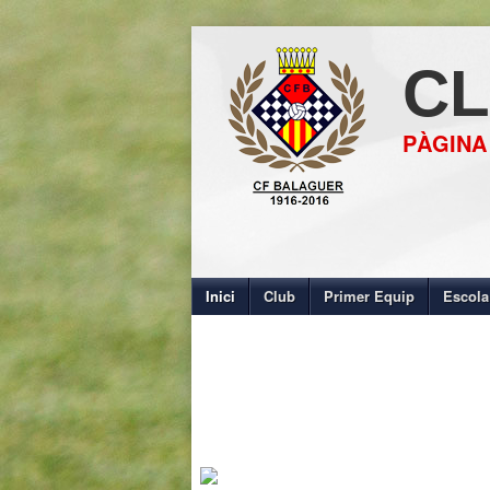
CL
PÀGINA
Inici
Club
Primer Equip
Escola