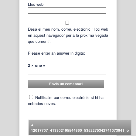
Lloc web
Desa el meu nom, correu electrònic i lloc web
en aquest navegador per a la pròxima vegada
que comenti.
Please enter an answer in digits:
2 × one =
Notifica'm per correu electrònic si hi ha
entrades noves.
◂
12017707_413302195544860_5352275342741073941_o