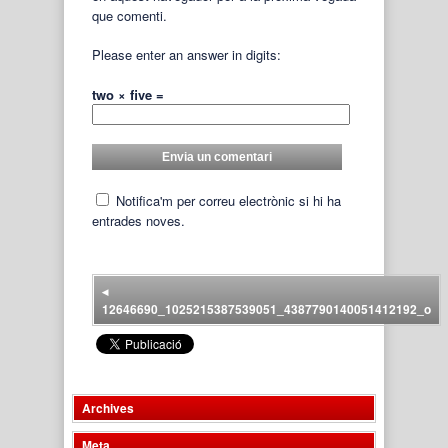
que comenti.
Please enter an answer in digits:
two × five =
Notifica'm per correu electrònic si hi ha
entrades noves.
◂
12646690_1025215387539051_4387790140051412192_o
Archives
Meta