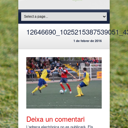
12646690_1025215387539051_4
1 de febrer de 2016
Deixa un comentari
L'adreça electrònica no es publicarà.
Els