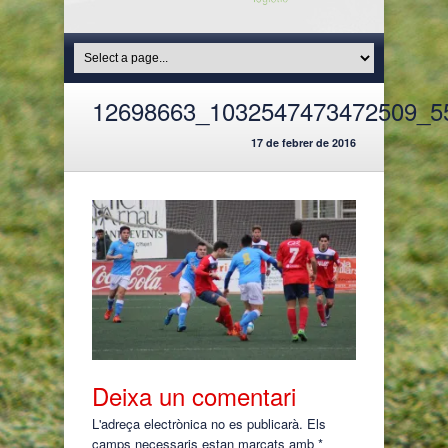
12698663_1032547473472509_5
17 de febrer de 2016
Deixa un comentari
L'adreça electrònica no es publicarà.
Els
camps necessaris estan marcats amb
*