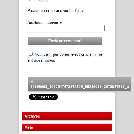
Please enter an answer in digits:
fourteen + seven =
Notifica'm per correu electrònic si hi ha
entrades noves.
◂
12698663_1032547473472509_5523601912673047839_o
Archives
Meta