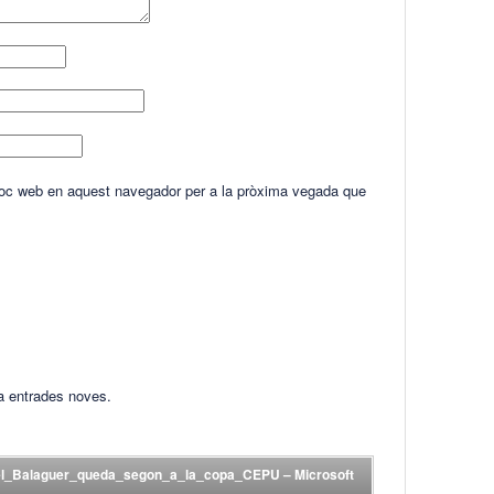
lloc web en aquest navegador per a la pròxima vegada que
ha entrades noves.
el_Balaguer_queda_segon_a_la_copa_CEPU – Microsoft