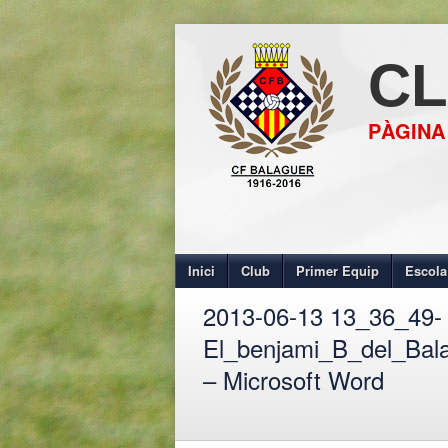
CL
PÀGINA
Inici
Club
Primer Equip
Escola
2013-06-13 13_36_49-
El_benjami_B_del_Ba
– Microsoft Word