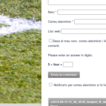
Nom
*
Correu electrònic
*
Lloc web
Desa el meu nom, correu electrònic i 
comenti.
Please enter an answer in digits:
5 × four =
Notifica'm per correu electrònic si hi 
◂
2013-06-13 13_36_49-El_benjami_B_d
Word