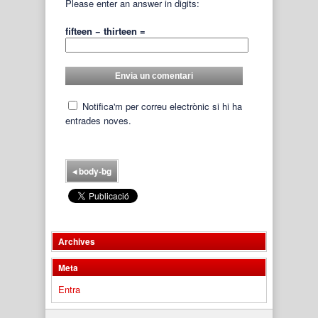
Please enter an answer in digits:
fifteen − thirteen =
Notifica'm per correu electrònic si hi ha
entrades noves.
◂
body-bg
Archives
Meta
Entra