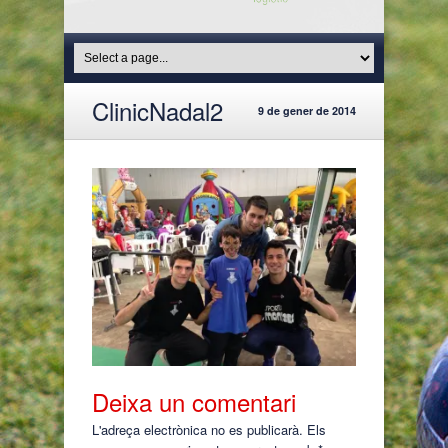
ClinicNadal2
9 de gener de 2014
Deixa un comentari
L'adreça electrònica no es publicarà.
Els