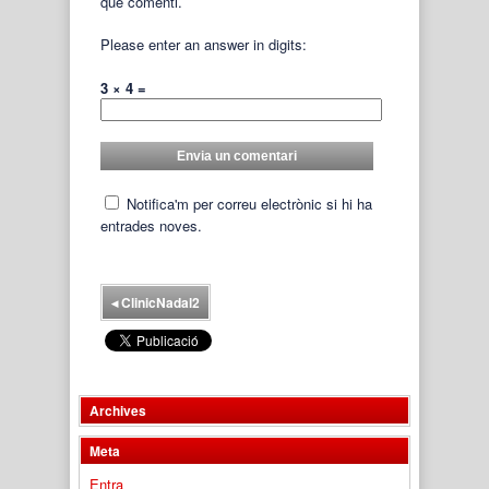
que comenti.
Please enter an answer in digits:
3 × 4 =
Notifica'm per correu electrònic si hi ha
entrades noves.
◂
ClinicNadal2
Archives
Meta
Entra