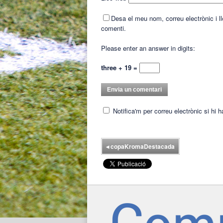
Desa el meu nom, correu electrònic i 
comenti.
Please enter an answer in digits:
three + 19 =
Notifica'm per correu electrònic si hi 
◂
copaKromaDestacada