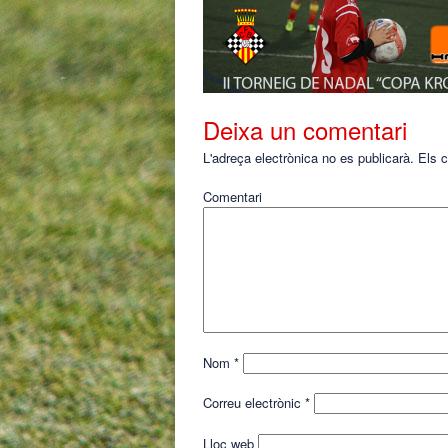
Deixa un comentari
L'adreça electrònica no es publicarà.
Els c
Comentari
Nom
*
Correu electrònic
*
Lloc web