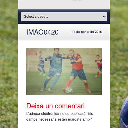
IMAG0420
14 de gener de 2016
Deixa un comentari
L'adreça electrònica no es publicarà.
Els
camps necessaris estan marcats amb
*