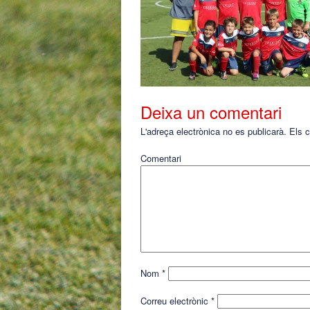
Deixa un comentari
L'adreça electrònica no es publicarà.
Els c
Comentari
Nom
*
Correu electrònic
*