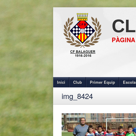
CL
PÀGINA
Inici
Club
Primer Equip
Escola
img_8424