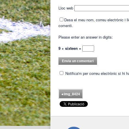
Lloc web
Desa el meu nom, correu electrònic i 
comenti.
Please enter an answer in digits:
9 + sixteen =
Notifica'm per correu electrònic si hi 
◂
img_8424