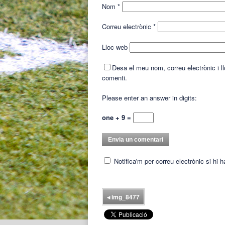
Nom
*
Correu electrònic
*
Lloc web
Desa el meu nom, correu electrònic i 
comenti.
Please enter an answer in digits:
one + 9 =
Notifica'm per correu electrònic si hi 
◂
img_8477