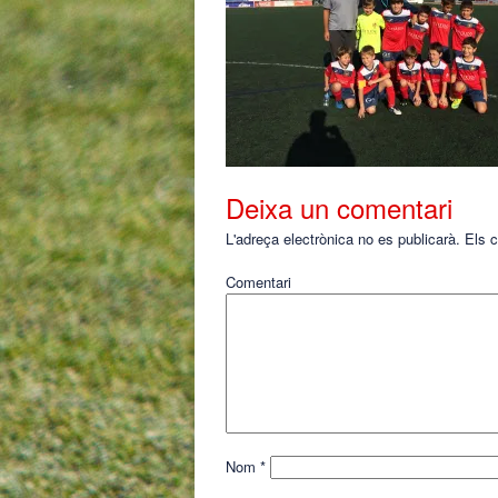
Deixa un comentari
L'adreça electrònica no es publicarà.
Els c
Comentari
Nom
*