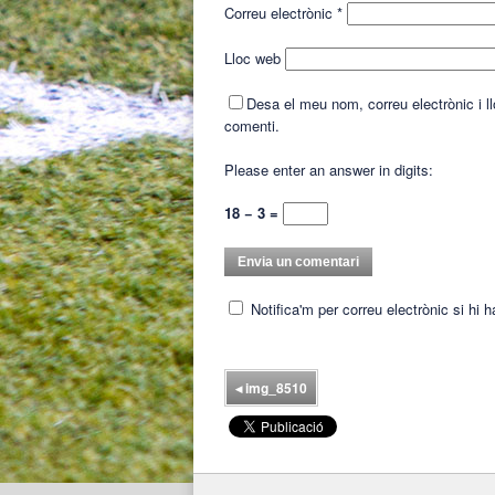
Correu electrònic
*
Lloc web
Desa el meu nom, correu electrònic i 
comenti.
Please enter an answer in digits:
18 − 3 =
Notifica'm per correu electrònic si hi 
◂
img_8510