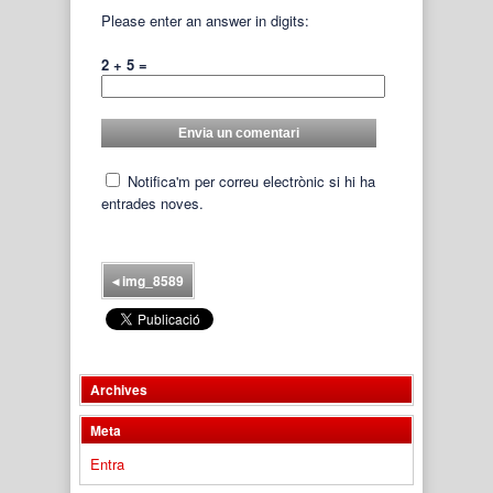
Please enter an answer in digits:
2 + 5 =
Notifica'm per correu electrònic si hi ha
entrades noves.
◂
img_8589
Archives
Meta
Entra