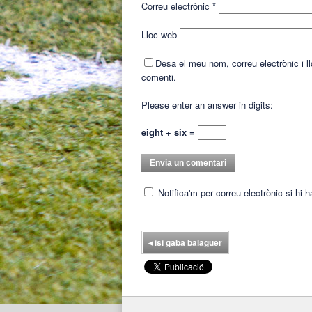
Correu electrònic
*
Lloc web
Desa el meu nom, correu electrònic i 
comenti.
Please enter an answer in digits:
eight + six =
Notifica'm per correu electrònic si hi 
◂
isi gaba balaguer