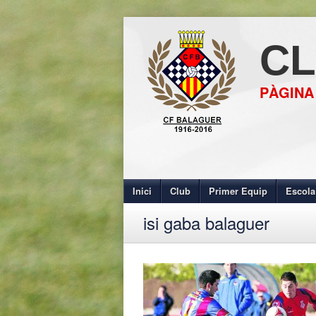
CL
PÀGINA
Inici
Club
Primer Equip
Escola
isi gaba balaguer