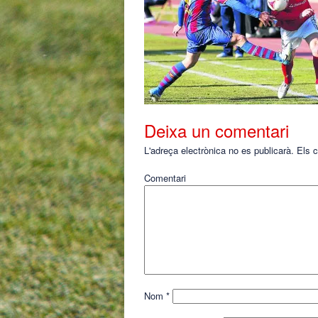
Deixa un comentari
L'adreça electrònica no es publicarà.
Els c
Comentari
Nom
*