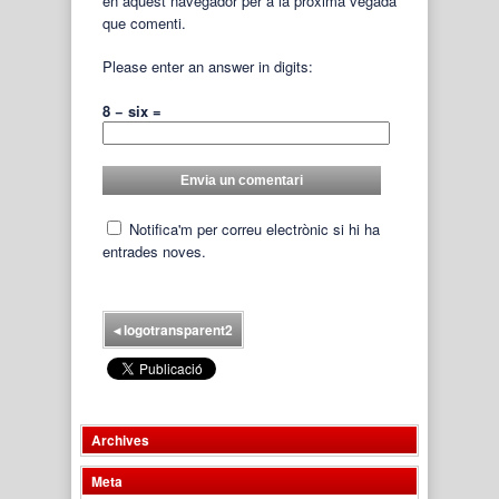
en aquest navegador per a la pròxima vegada
que comenti.
Please enter an answer in digits:
8 − six =
Notifica'm per correu electrònic si hi ha
entrades noves.
◂
logotransparent2
Archives
Meta