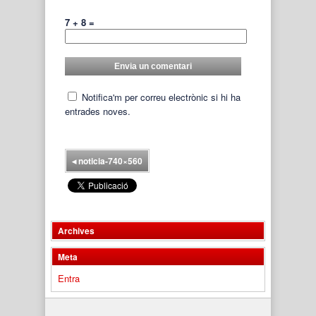
7 + 8 =
Notifica'm per correu electrònic si hi ha
entrades noves.
◂
noticia-740×560
Archives
Meta
Entra