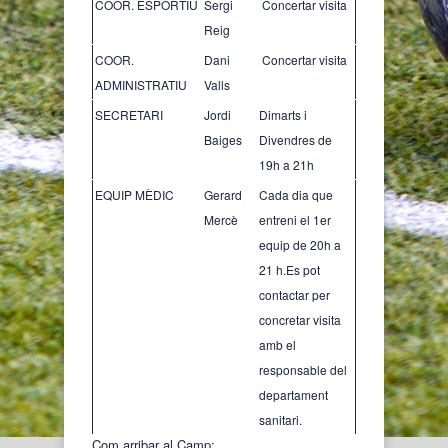
COOR. ESPORTIU
Sergi
Concertar visita
Reig
COOR.
Dani
Concertar visita
ADMINISTRATIU
Valls
SECRETARI
Jordi
Dimarts i
Baiges
Divendres de
19h a 21h
EQUIP MÈDIC
Gerard
Cada dia que
Mercè
entreni el 1er
equip de 20h a
21 h.Es pot
contactar per
concretar visita
amb el
responsable del
departament
sanitari.
Com arribar al Camp: