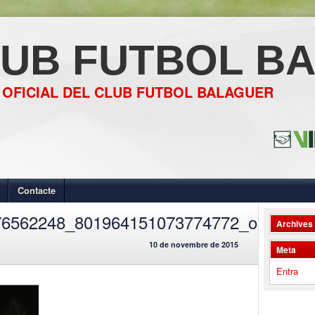
UB FUTBOL B
 OFICIAL DEL CLUB FUTBOL BALAGUER
Contacte
76562248_801964151073774772_o
Archives
10 de novembre de 2015
Meta
Entra