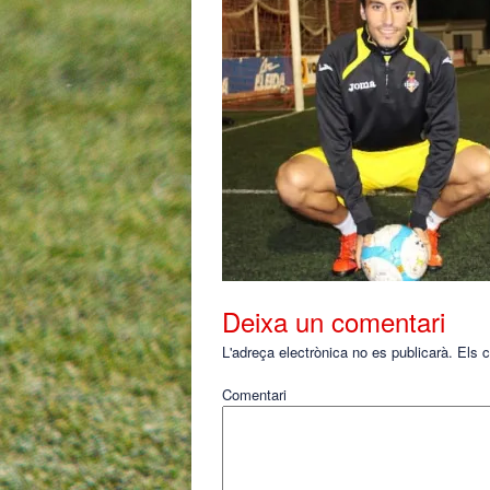
Deixa un comentari
L'adreça electrònica no es publicarà.
Els c
Comentari