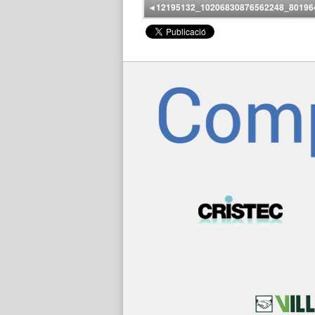
◂
12195132_10206830876562248_80196