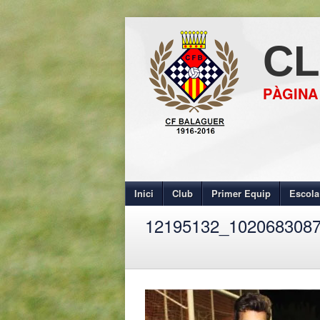
CL
PÀGINA
Inici
Club
Primer Equip
Escola
12195132_102068308