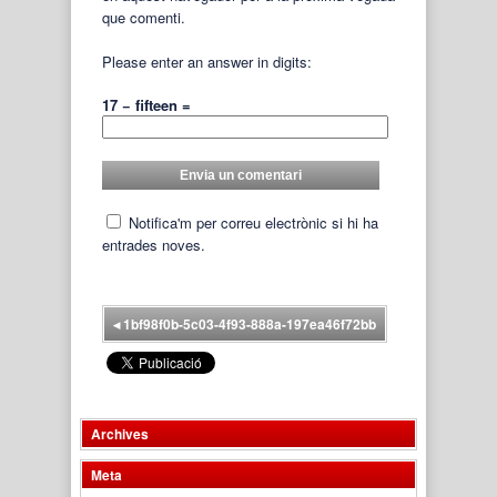
que comenti.
Please enter an answer in digits:
17 − fifteen =
Notifica'm per correu electrònic si hi ha
entrades noves.
◂
1bf98f0b-5c03-4f93-888a-197ea46f72bb
Archives
Meta