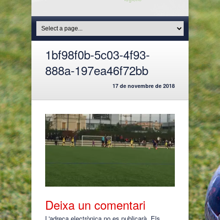
1bf98f0b-5c03-4f93-
888a-197ea46f72bb
17 de novembre de 2018
Deixa un comentari
L'adreça electrònica no es publicarà.
Els