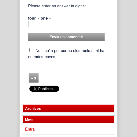
Please enter an answer in digits:
four × one =
Notifica'm per correu electrònic si hi ha
entrades noves.
◂
3
Archives
Meta
Entra