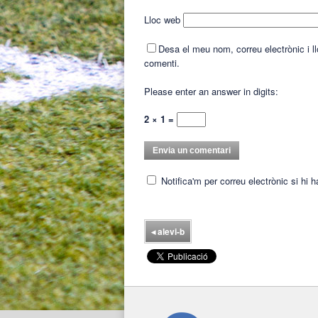
Lloc web
Desa el meu nom, correu electrònic i 
comenti.
Please enter an answer in digits:
2 × 1 =
Notifica'm per correu electrònic si hi 
◂
alevi-b