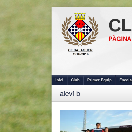
CL
PÀGINA
Inici
Club
Primer Equip
Escola
alevi-b