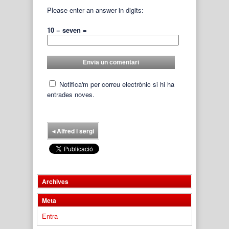
Please enter an answer in digits:
10 − seven =
Notifica'm per correu electrònic si hi ha
entrades noves.
◂
Alfred i sergi
Archives
Meta
Entra