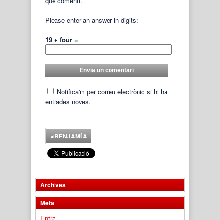
que comenti.
Please enter an answer in digits:
19 + four =
Notifica'm per correu electrònic si hi ha
entrades noves.
◂
BENJAMÍ A
Archives
Meta
Entra