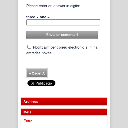
Please enter an answer in digits:
three × one =
Notifica'm per correu electrònic si hi ha
entrades noves.
◂
Cadet A
Archives
Meta
Entra