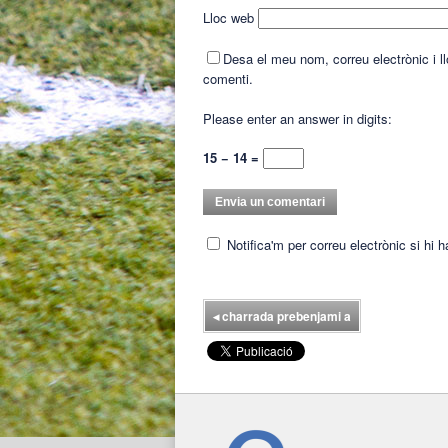
Lloc web
Desa el meu nom, correu electrònic i 
comenti.
Please enter an answer in digits:
15 − 14 =
Notifica'm per correu electrònic si hi 
◂
charrada prebenjami a