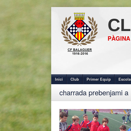
CL
PÀGINA
Inici
Club
Primer Equip
Escola
charrada prebenjami a