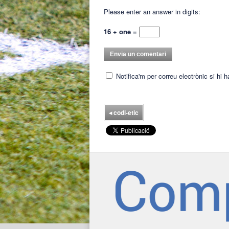
Please enter an answer in digits:
16 + one =
Notifica'm per correu electrònic si hi 
◂
codi-etic