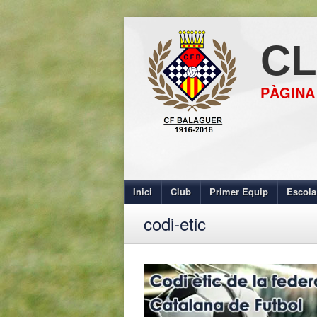
CL
PÀGINA
Inici
Club
Primer Equip
Escola
codi-etic