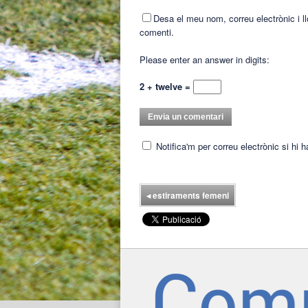
Desa el meu nom, correu electrònic i 
comenti.
Please enter an answer in digits:
2 + twelve =
Notifica'm per correu electrònic si hi 
◂
estiraments femeni