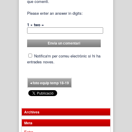
que comenti.
Please enter an answer in digits:
1 × two =
Notifica'm per correu electrònic si hi ha
entrades noves.
◂
foto equip temp 18-19
Archives
Meta
Entra