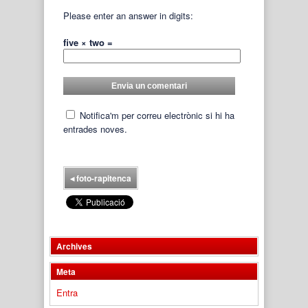
Please enter an answer in digits:
five × two =
Notifica'm per correu electrònic si hi ha
entrades noves.
◂
foto-rapitenca
Archives
Meta
Entra