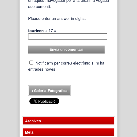
en aquest navegador per a la pròxima vegada
que comenti.
Please enter an answer in digits:
fourteen + 17 =
Notifica'm per correu electrònic si hi ha
entrades noves.
◂
Galeria-Fotografica
Archives
Meta