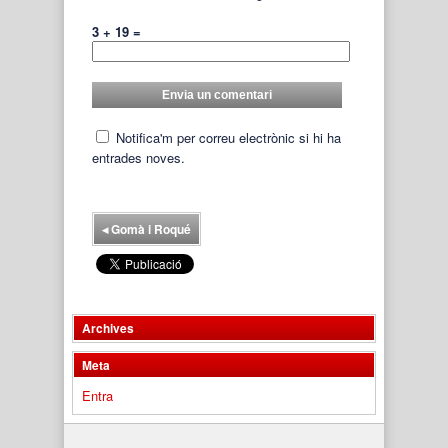
3 + 19 =
Notifica'm per correu electrònic si hi ha
entrades noves.
◂
Gomà i Roqué
Archives
Meta
Entra