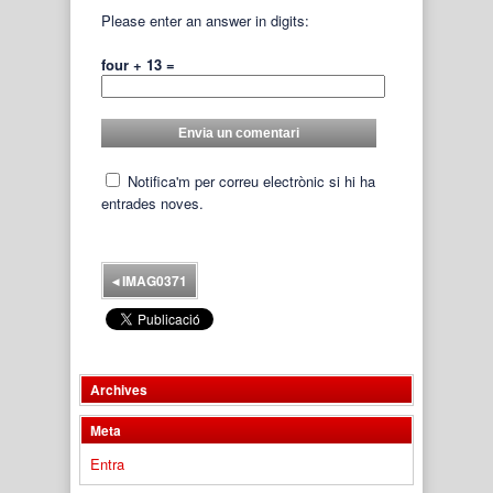
Please enter an answer in digits:
four + 13 =
Notifica'm per correu electrònic si hi ha
entrades noves.
◂
IMAG0371
Archives
Meta
Entra