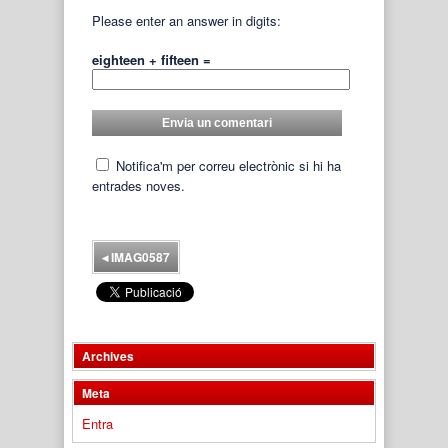
Please enter an answer in digits:
eighteen + fifteen =
Notifica'm per correu electrònic si hi ha
entrades noves.
◂
IMAG0587
Archives
Meta
Entra