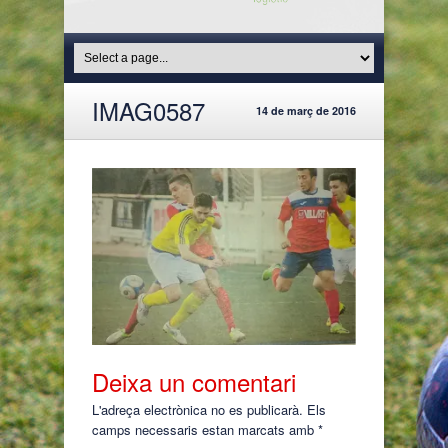
IMAG0587
14 de març de 2016
Deixa un comentari
L'adreça electrònica no es publicarà.
Els
camps necessaris estan marcats amb
*