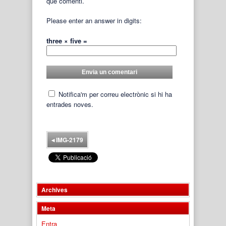
que comenti.
Please enter an answer in digits:
three × five =
Notifica'm per correu electrònic si hi ha
entrades noves.
◂
IMG-2179
Archives
Meta
Entra