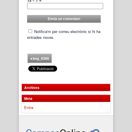
15 − 7 =
Notifica'm per correu electrònic si hi ha
entrades noves.
◂
img_8386
Archives
Meta
Entra