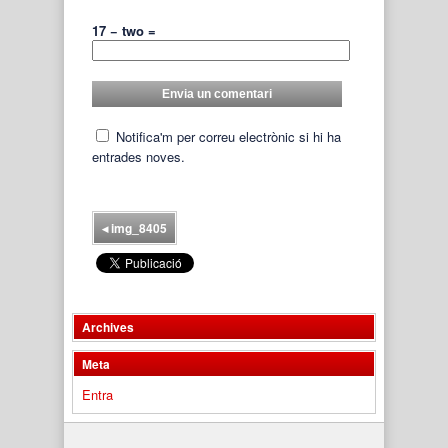
17 − two =
Notifica'm per correu electrònic si hi ha
entrades noves.
◂
img_8405
Archives
Meta
Entra