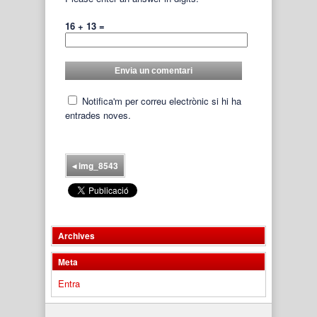
16 + 13 =
Notifica'm per correu electrònic si hi ha
entrades noves.
◂
img_8543
Archives
Meta
Entra