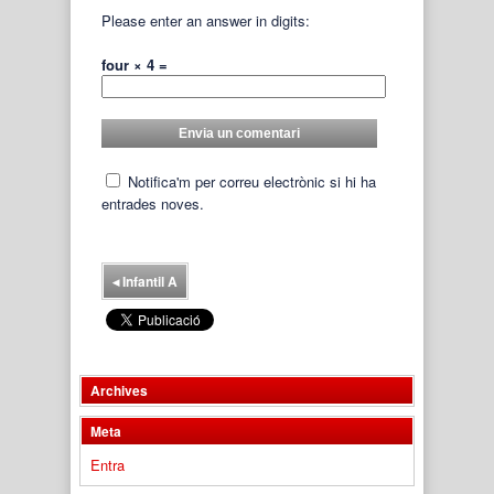
Please enter an answer in digits:
four × 4 =
Notifica'm per correu electrònic si hi ha
entrades noves.
◂
Infantil A
Archives
Meta
Entra