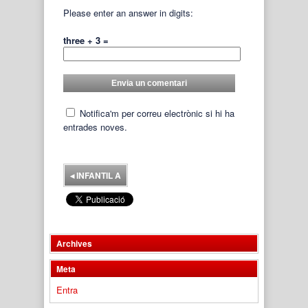
Please enter an answer in digits:
three + 3 =
Notifica'm per correu electrònic si hi ha
entrades noves.
◂
INFANTIL A
Archives
Meta
Entra