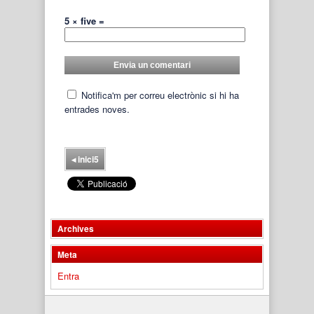
5 × five =
Notifica'm per correu electrònic si hi ha
entrades noves.
◂
inici5
Archives
Meta
Entra