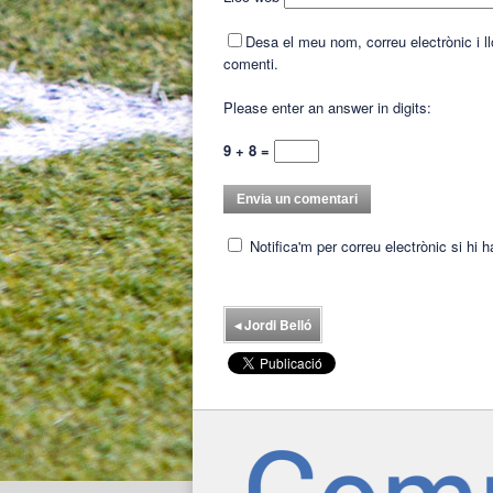
Desa el meu nom, correu electrònic i 
comenti.
Please enter an answer in digits:
9 + 8 =
Notifica'm per correu electrònic si hi 
◂
Jordi Belló