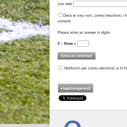
Lloc web
Desa el meu nom, correu electrònic i 
comenti.
Please enter an answer in digits:
5 − three =
Notifica'm per correu electrònic si hi 
◂
logotransparent2