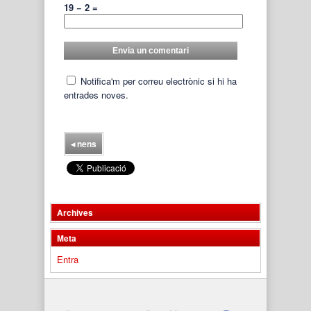
19 − 2 =
Notifica'm per correu electrònic si hi ha
entrades noves.
◂
nens
Archives
Meta
Entra