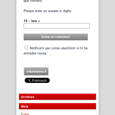
que comenti.
Please enter an answer in digits:
14 − two =
Notifica'm per correu electrònic si hi ha
entrades noves.
◂
Normativa II
Archives
Meta
Entra