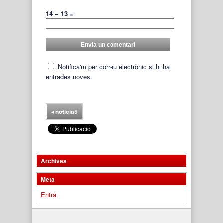
14 − 13 =
Notifica'm per correu electrònic si hi ha
entrades noves.
◂
noticia5
Archives
Meta
Entra