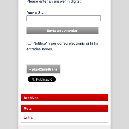
Please enter an answer in digits:
four × 3 =
Notifica'm per correu electrònic si hi ha
entrades noves.
◂
pigot2minitrans
Archives
Meta
Entra