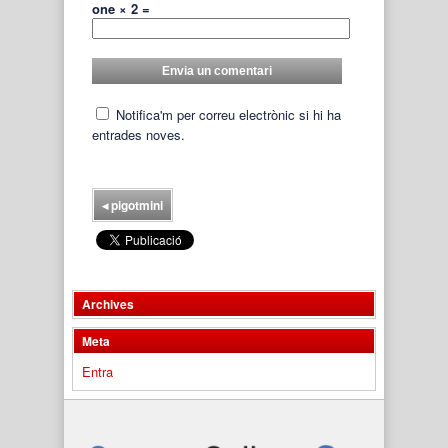
one × 2 =
Notifica'm per correu electrònic si hi ha
entrades noves.
◂
pigotmini
Archives
Meta
Entra