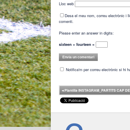
Lloc web
Desa el meu nom, correu electrònic i 
comenti.
Please enter an answer in digits:
sixteen + fourteen =
Notifica'm per correu electrònic si hi 
◂
Plantilla INSTAGRAM_PARTITS CAP D