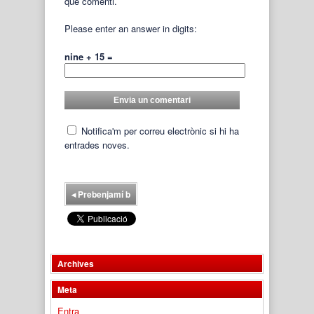
que comenti.
Please enter an answer in digits:
nine + 15 =
Notifica'm per correu electrònic si hi ha
entrades noves.
◂
Prebenjamí b
Archives
Meta
Entra