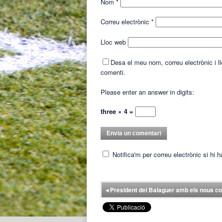
Nom
*
Correu electrònic
*
Lloc web
Desa el meu nom, correu electrònic i 
comenti.
Please enter an answer in digits:
three × 4 =
Notifica'm per correu electrònic si hi 
◂
President del Balaguer amb els nous c